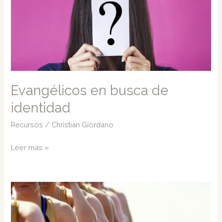
Evangélicos en busca de
identidad
Recursos
/
Christian Giordano
Evangélicos
Leer más »
en
busca
de
identidad