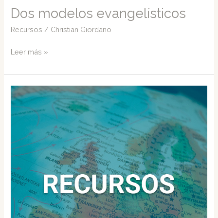
Dos modelos evangelísticos
Recursos
/
Christian Giordano
Dos
Leer más »
modelos
evangelísticos