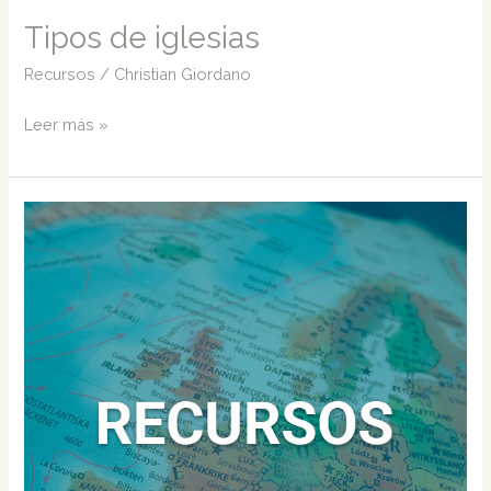
Tipos de iglesias
Recursos
/
Christian Giordano
Tipos
Leer más »
de
iglesias