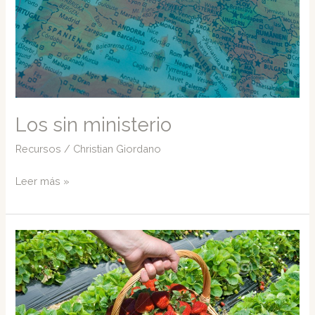
Los sin ministerio
Recursos
/
Christian Giordano
Los
Leer más »
sin
ministerio