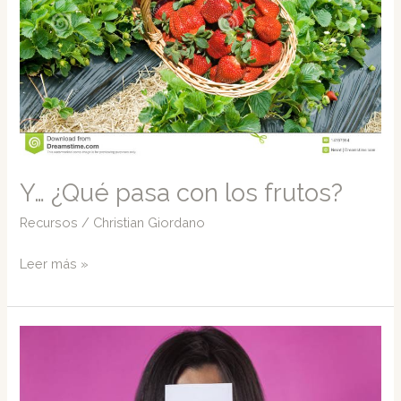
Y… ¿Qué pasa con los frutos?
Recursos
/
Christian Giordano
Y…
Leer más »
¿Qué
pasa
con
los
frutos?