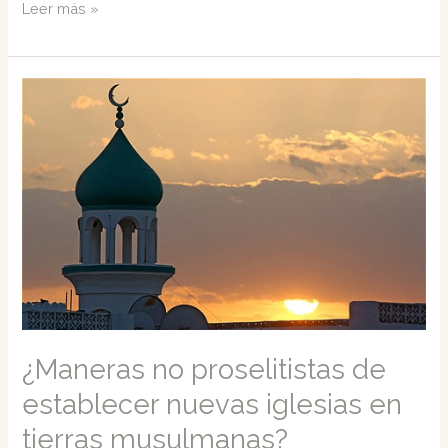
Discipulado
Leer más »
y
Globalización
¿Maneras no proselitistas de
establecer nuevas iglesias en
tierras musulmanas?